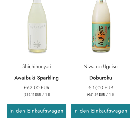
Shichihonyari
Niwa no Uguisu
Awaibuki Sparkling
Doburoku
€62,00 EUR
€37,00 EUR
(
/
1
l
)
(
/
1
l
)
€86,11 EUR
€51,39 EUR
In den Einkaufswagen
In den Einkaufswagen