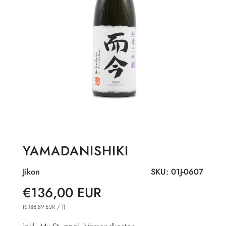
YAMADANISHIKI
Jikon
SKU:
01J-0607
Sonderpreis
Normaler
€136,00 EUR
Preis
(
/
l
)
€188,89 EUR