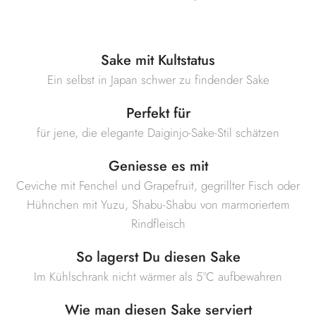
Sake mit Kultstatus
Ein selbst in Japan schwer zu findender Sake
Perfekt für
für jene, die elegante Daiginjo-Sake-Stil schätzen
Geniesse es mit
Ceviche mit Fenchel und Grapefruit, gegrillter Fisch oder
Hühnchen mit Yuzu, Shabu-Shabu von marmoriertem
Rindfleisch
So lagerst Du diesen Sake
Im Kühlschrank nicht wärmer als 5°C aufbewahren
Wie man diesen Sake serviert