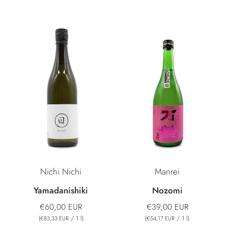
Nichi Nichi
Manrei
Yamadanishiki
Nozomi
€60,00 EUR
€39,00 EUR
(
/
1
l
)
(
/
1
l
)
€83,33 EUR
€54,17 EUR