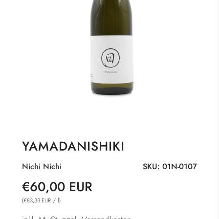
YAMADANISHIKI
Nichi Nichi
SKU:
01N-0107
Sonderpreis
Normaler
€60,00 EUR
Preis
(
/
l
)
€83,33 EUR