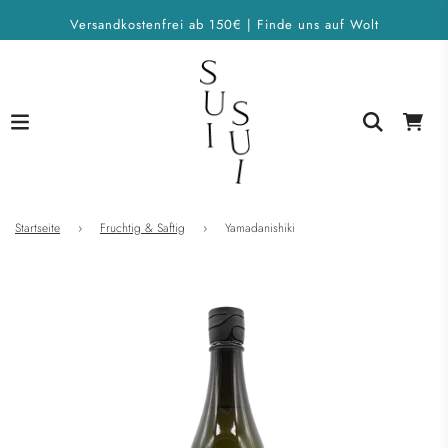
Versandkostenfrei ab 150€ | Finde uns auf Wolt
Startseite
›
Fruchtig & Saftig
›
Yamadanishiki