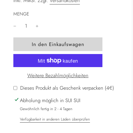
inkl. MwSt. zzgl.
Versandkosten
MENGE
W
In den Einkaufswagen
i
r
d
g
Weitere Bezahlmöglichkeiten
e
l
Dieses Produkt als Geschenk verpacken (4€)
a
Abholung möglich in SUI SUI
d
e
Gewöhnlich fertig in 2 - 4 Tagen
n
Verfügbarkeit in anderen Läden überprüfen
.
.