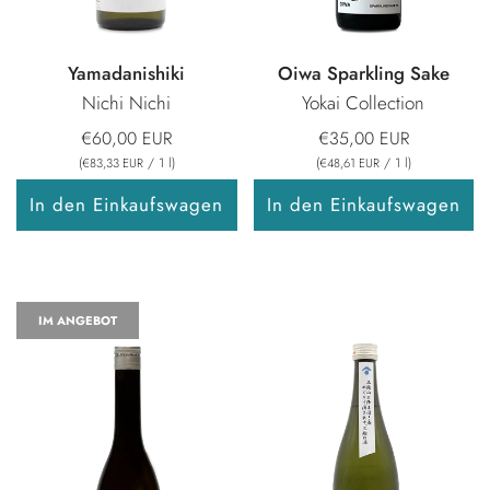
Yamadanishiki
Oiwa Sparkling Sake
Nichi Nichi
Yokai Collection
€60,00 EUR
€35,00 EUR
(
/
1
l
)
(
/
1
l
)
€83,33 EUR
€48,61 EUR
In den Einkaufswagen
In den Einkaufswagen
IM ANGEBOT