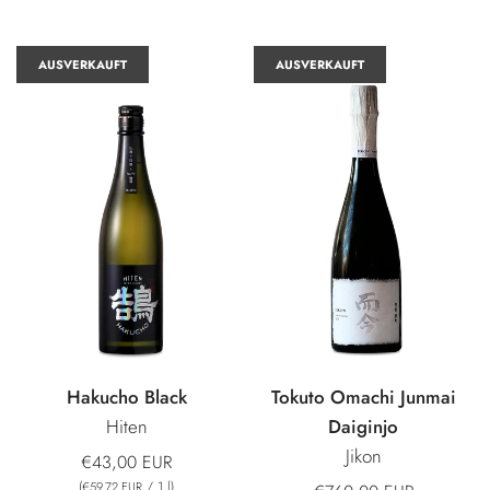
AUSVERKAUFT
AUSVERKAUFT
Hakucho Black
Tokuto Omachi Junmai
Hiten
Daiginjo
Jikon
€43,00 EUR
(
/
1
l
)
€59,72 EUR