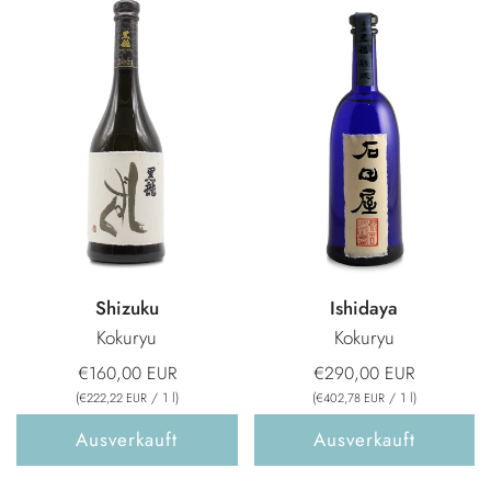
Shizuku
Ishidaya
Kokuryu
Kokuryu
€160,00 EUR
€290,00 EUR
(
/
1
l
)
(
/
1
l
)
€222,22 EUR
€402,78 EUR
Ausverkauft
Ausverkauft