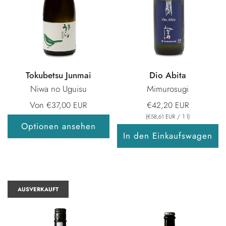
Tokubetsu Junmai
Dio Abita
Niwa no Uguisu
Mimurosugi
Von
€37,00 EUR
€42,20 EUR
(
/
1
l
)
€58,61 EUR
Optionen ansehen
In den Einkaufswagen
AUSVERKAUFT