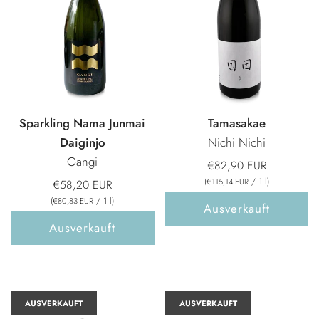
Sparkling Nama Junmai
Tamasakae
Daiginjo
Nichi Nichi
Gangi
€82,90 EUR
(
/
1
l
)
€115,14 EUR
€58,20 EUR
(
/
1
l
)
€80,83 EUR
Ausverkauft
Ausverkauft
AUSVERKAUFT
AUSVERKAUFT