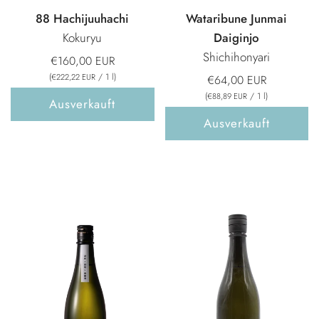
88 Hachijuuhachi
Wataribune Junmai
Kokuryu
Daiginjo
Shichihonyari
€160,00 EUR
(
/
1
l
)
€222,22 EUR
€64,00 EUR
(
/
1
l
)
€88,89 EUR
Ausverkauft
Ausverkauft