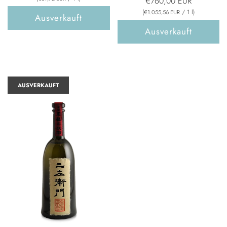
€760,00 EUR
(
/
1
l
)
€1.055,56 EUR
Ausverkauft
Ausverkauft
AUSVERKAUFT