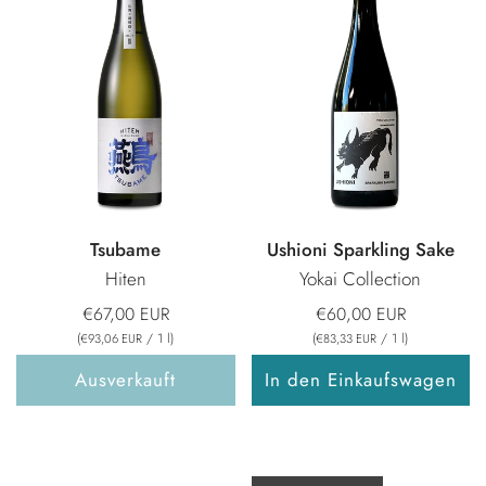
Tsubame
Ushioni Sparkling Sake
Hiten
Yokai Collection
€67,00 EUR
€60,00 EUR
(
/
1
l
)
(
/
1
l
)
€93,06 EUR
€83,33 EUR
Ausverkauft
In den Einkaufswagen