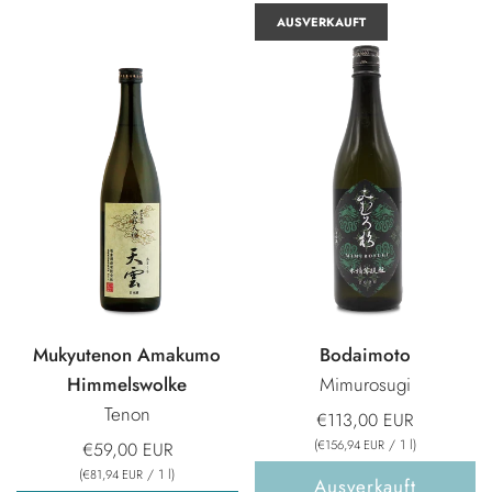
AUSVERKAUFT
Mukyutenon Amakumo
Bodaimoto
Himmelswolke
Mimurosugi
Tenon
€113,00 EUR
(
/
1
l
)
€156,94 EUR
€59,00 EUR
(
/
1
l
)
€81,94 EUR
Ausverkauft