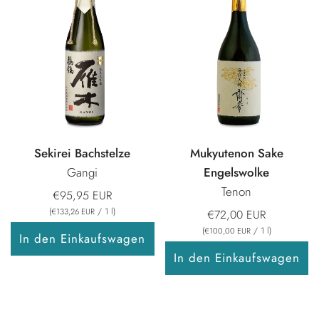
Sekirei Bachstelze
Mukyutenon Sake
Gangi
Engelswolke
Tenon
€95,95 EUR
(
/
1
l
)
€133,26 EUR
€72,00 EUR
(
/
1
l
)
€100,00 EUR
In den Einkaufswagen
In den Einkaufswagen