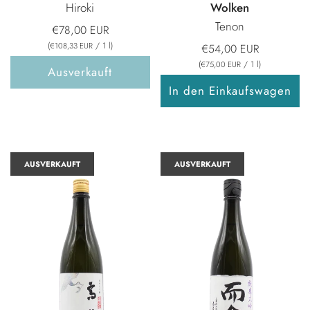
Hiroki
Wolken
Tenon
€78,00 EUR
(
/
1
l
)
€108,33 EUR
€54,00 EUR
(
/
1
l
)
€75,00 EUR
Ausverkauft
In den Einkaufswagen
AUSVERKAUFT
AUSVERKAUFT