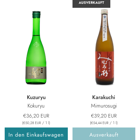
AUSVERKAUFT
Kuzuryu
Karakuchi
Kokuryu
Mimurosugi
€36,20 EUR
€39,20 EUR
(
/
1
l
)
(
/
1
l
)
€50,28 EUR
€54,44 EUR
In den Einkaufswagen
Ausverkauft