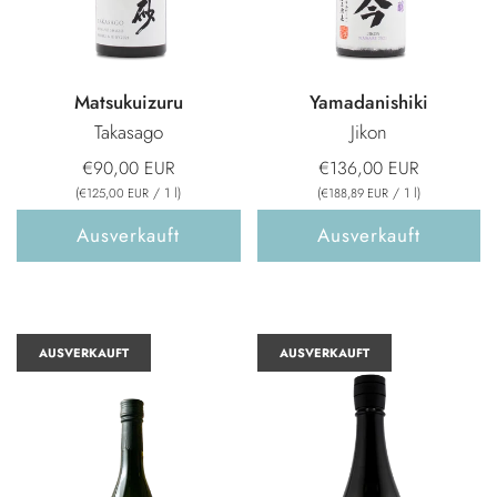
Matsukuizuru
Yamadanishiki
Takasago
Jikon
€90,00 EUR
€136,00 EUR
(
/
1
l
)
(
/
1
l
)
€125,00 EUR
€188,89 EUR
Ausverkauft
Ausverkauft
AUSVERKAUFT
AUSVERKAUFT