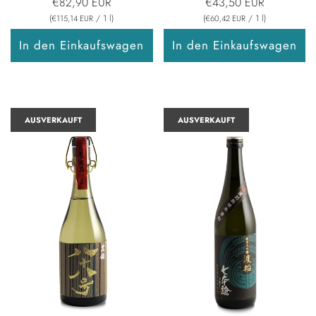
€82,90 EUR
€43,50 EUR
(
/
1
l
)
(
/
1
l
)
€115,14 EUR
€60,42 EUR
In den Einkaufswagen
In den Einkaufswagen
AUSVERKAUFT
AUSVERKAUFT