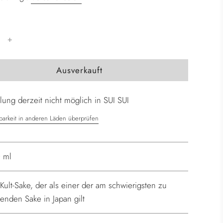
W
Ausverkauft
i
r
ung derzeit nicht möglich in SUI SUI
d
g
barkeit in anderen Läden überprüfen
e
l
a
 ml
d
e
 Kult-Sake, der als einer der am schwierigsten zu
n
denden Sake in Japan gilt
.
.