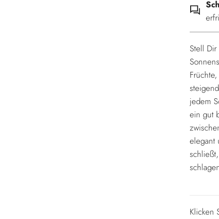
Sc
erf
Stell Di
Sonnensc
Früchte,
steigen
jedem Sc
ein gut 
zwischen
elegant
schließt
schlage
Klicken