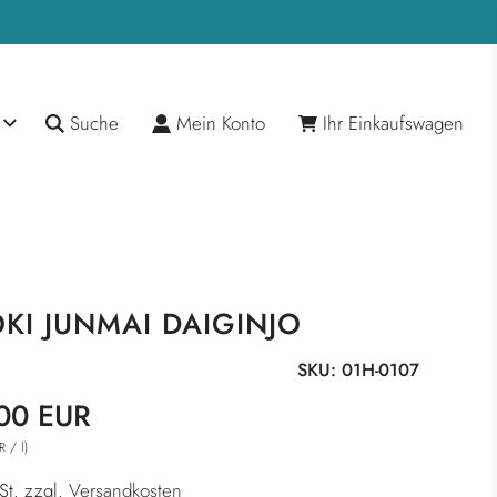
Suche
Mein Konto
Ihr Einkaufswagen
OKI JUNMAI DAIGINJO
SKU:
01H-0107
reis
r
00 EUR
/
l
)
R
St. zzgl.
Versandkosten