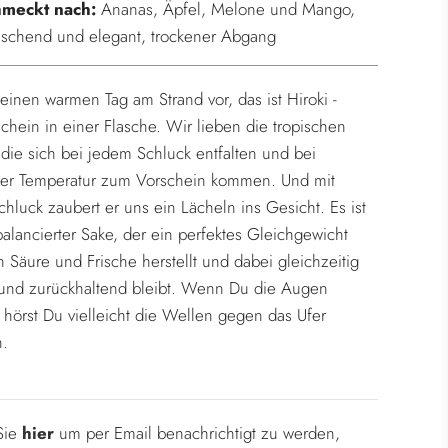
.
hmeckt nach:
Ananas, Äpfel, Melone und Mango,
rischend und elegant, trockener Abgang
r einen warmen Tag am Strand vor, das ist Hiroki -
hein in einer Flasche. Wir lieben die tropischen
 die sich bei jedem Schluck entfalten und bei
der Temperatur zum Vorschein kommen. Und mit
hluck zaubert er uns ein Lächeln ins Gesicht. Es ist
balancierter Sake, der ein perfektes Gleichgewicht
 Säure und Frische herstellt und dabei gleichzeitig
 und zurückhaltend bleibt. Wenn Du die Augen
, hörst Du vielleicht die Wellen gegen das Ufer
n.
 Sie
hier
um per Email benachrichtigt zu werden,