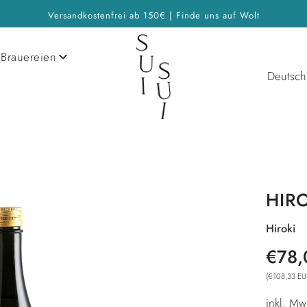
Versandkostenfrei ab 150€ | Finde uns auf Wolt
Brauereien
Deutsch
HIR
Hiroki
Sonderp
Normale
€78,
Preis
(
€108,33 EU
inkl. Mw