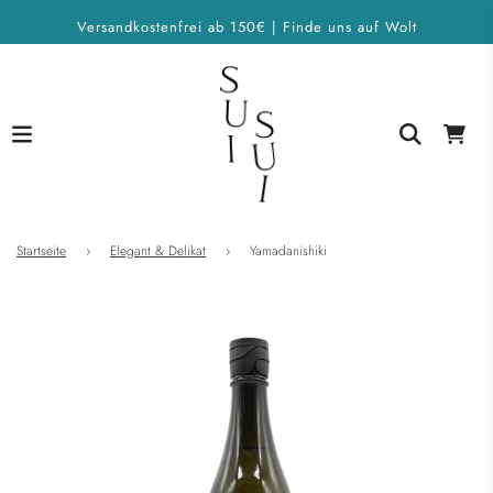
Versandkostenfrei ab 150€ | Finde uns auf Wolt
Startseite
›
Elegant & Delikat
›
Yamadanishiki