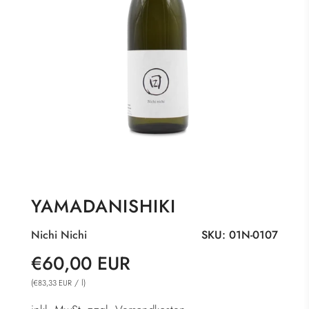
YAMADANISHIKI
Nichi Nichi
SKU:
01N-0107
Sonderpreis
Normaler
€60,00 EUR
Preis
(
/
l
)
€83,33 EUR