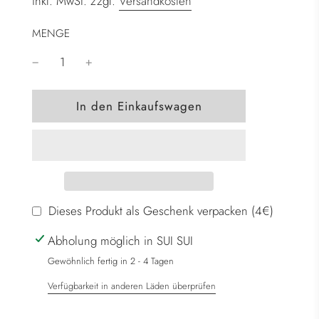
inkl. MwSt. zzgl.
Versandkosten
MENGE
W
In den Einkaufswagen
i
r
d
g
e
l
Dieses Produkt als Geschenk verpacken (4€)
a
Abholung möglich in SUI SUI
d
e
Gewöhnlich fertig in 2 - 4 Tagen
n
Verfügbarkeit in anderen Läden überprüfen
.
.