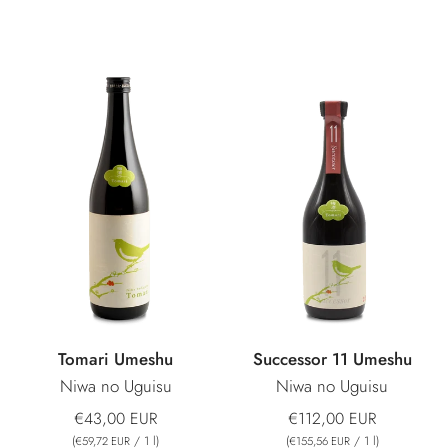
Tomari Umeshu
Successor 11 Umeshu
Niwa no Uguisu
Niwa no Uguisu
€43,00 EUR
€112,00 EUR
(
/
1
l
)
(
/
1
l
)
€59,72 EUR
€155,56 EUR