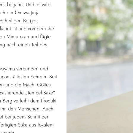
ens begann. Und es wird
chrein Omiwa Jinja
es heiligen Berges
annt ist und von dem die
men Mimuro an und fügte
ung nach einen Teil des
 Miwayama verbunden und
pans ältesten Schrein. Seit
en und die Macht Gottes
existierende „Tempel-Sake“
 Berg verleiht dem Produkt
s mit den Menschen. Auch
et bei jedem Schritt der
fertigten Sake aus lokalem
t wurde.