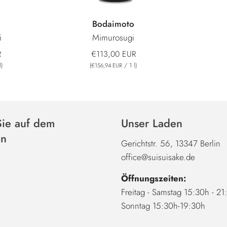
Bodaimoto
i
Mimurosugi
R
€113,00 EUR
l
)
(
/
1
l
)
€156,94 EUR
Sie auf dem
Unser Laden
en
Gerichtstr. 56, 13347 Berlin
office@suisuisake.de
Öffnungszeiten:
Freitag - Samstag 15:30h - 2
Sonntag 15:30h-19:30h