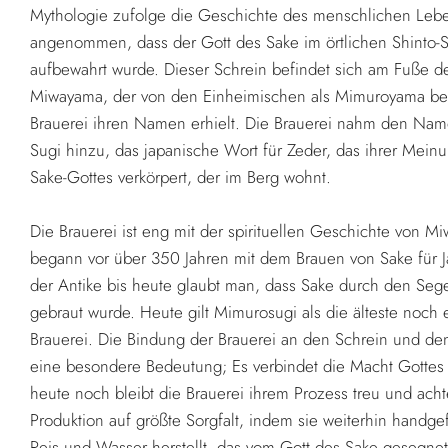
Mythologie zufolge die Geschichte des menschlichen Leb
angenommen, dass der Gott des Sake im örtlichen Shinto-S
aufbewahrt wurde. Dieser Schrein befindet sich am Fuße d
Miwayama, der von den Einheimischen als Mimuroyama bek
Brauerei ihren Namen erhielt. Die Brauerei nahm den Na
Sugi hinzu, das japanische Wort für Zeder, das ihrer Mein
Sake-Gottes verkörpert, der im Berg wohnt.
Die Brauerei ist eng mit der spirituellen Geschichte von
begann vor über 350 Jahren mit dem Brauen von Sake für Ja
der Antike bis heute glaubt man, dass Sake durch den Seg
gebraut wurde. Heute gilt Mimurosugi als die älteste noch 
Brauerei. Die Bindung der Brauerei an den Schrein und den
eine besondere Bedeutung; Es verbindet die Macht Gotte
heute noch bleibt die Brauerei ihrem Prozess treu und acht
Produktion auf größte Sorgfalt, indem sie weiterhin handge
Reis und Wasser herstellt, das vom Gott des Sake gesegne