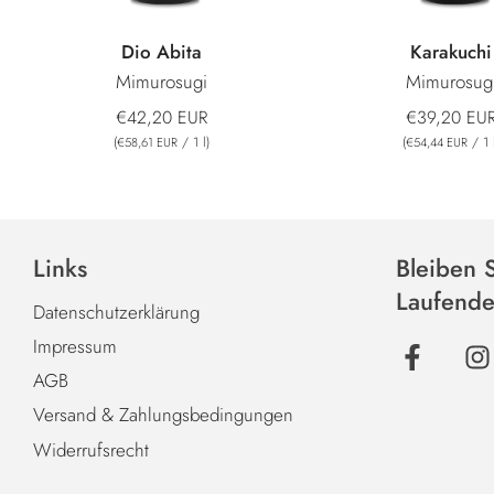
Dio Abita
Karakuchi
Mimurosugi
Mimurosug
€42,20 EUR
€39,20 EU
(
/
1
l
)
(
/
1
€58,61 EUR
€54,44 EUR
Links
Bleiben 
Laufend
Datenschutzerklärung
Impressum
AGB
Versand & Zahlungsbedingungen
Widerrufsrecht