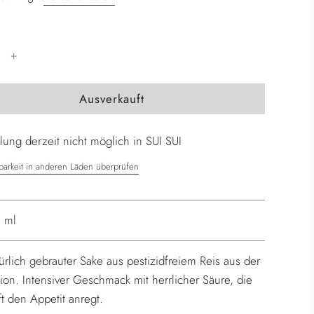
W
Ausverkauft
i
r
ung derzeit nicht möglich in SUI SUI
d
g
barkeit in anderen Läden überprüfen
e
l
a
 ml
d
e
ürlich gebrauter Sake aus pestizidfreiem Reis aus der
n
ion. Intensiver Geschmack mit herrlicher Säure, die
.
ft den Appetit anregt.
.