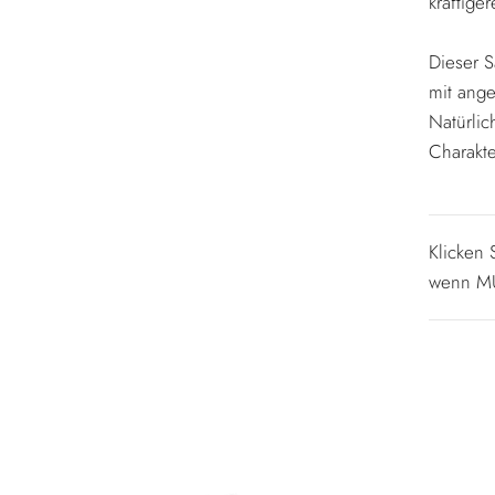
kräftig
Dieser S
mit ang
Natürlic
Charakte
Klicken
wenn MU