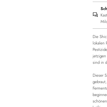
Sc
Kas
Mil
Die Shic
lokalen 
Pestizi
jetzigen
sind in 
Dieser 
gebraut,
Fermenta
beginne
schönen