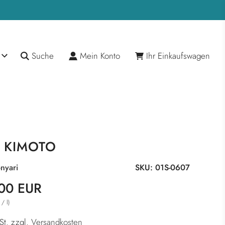
Suche
Mein Konto
Ihr Einkaufswagen
 KIMOTO
nyari
SKU:
01S-0607
reis
r
00 EUR
/
l
)
St. zzgl.
Versandkosten