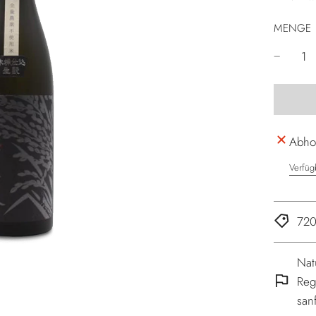
MENGE
Abhol
Verfüg
720
Nat
Reg
san