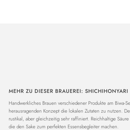
MEHR ZU DIESER BRAUEREI: SHICHIHONYARI
Handwerkliches Brauen verschiedener Produkte am Biwa-S
herausragenden Konzept die lokalen Zutaten zu nutzen. Der
rustikal, aber gleichzeitig sehr raffiniert. Reichhaltige Säu
die den Sake zum perfekten Essensbegleiter machen.