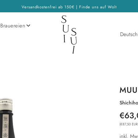
Versandkostenfrei ab 150€ | Finde uns auf Wolt
Brauereien
Deutsch
MUU
Shichiho
Sonderp
Normale
€63,
Preis
(
€87,50 EUR
inkl. Mw