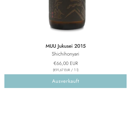
MUU Jukusei 2015
Shichihonyari
€66,00 EUR
(
/
1
l
)
€91,67 EUR
Ausverkauft