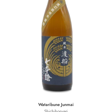
Wataribune Junmai
Shichihonyari