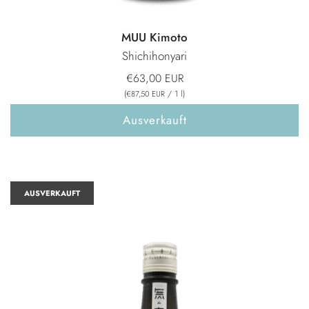
MUU Kimoto
Shichihonyari
€63,00 EUR
(
/
1
l
)
€87,50 EUR
Ausverkauft
AUSVERKAUFT