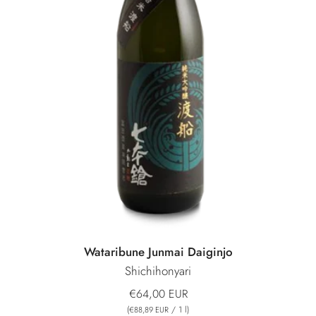
Wataribune Junmai Daiginjo
Shichihonyari
€64,00 EUR
(
/
1
l
)
€88,89 EUR