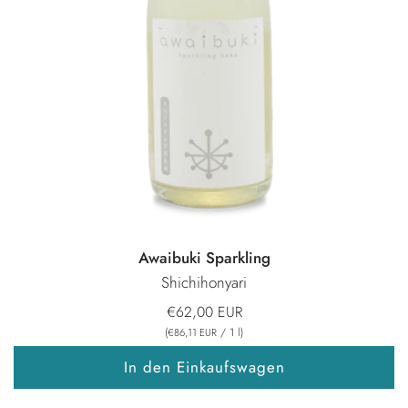
Awaibuki Sparkling
Shichihonyari
€62,00 EUR
(
/
1
l
)
€86,11 EUR
In den Einkaufswagen