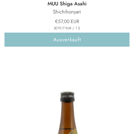
MUU Shiga Asahi
Shichihonyari
€57,00 EUR
(
/
1
l
)
€79,17 EUR
Ausverkauft