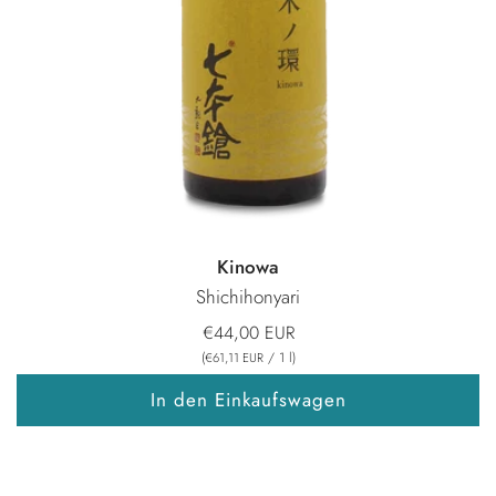
Kinowa
Shichihonyari
€44,00 EUR
(
/
1
l
)
€61,11 EUR
In den Einkaufswagen