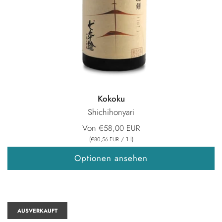
Kokoku
Shichihonyari
Von
€58,00 EUR
(
/
1
l
)
€80,56 EUR
Optionen ansehen
AUSVERKAUFT