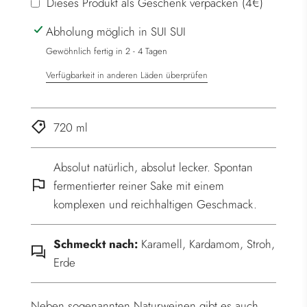
l
Dieses Produkt als Geschenk verpacken (4€)
a
Abholung möglich in SUI SUI
d
e
Gewöhnlich fertig in 2 - 4 Tagen
n
Verfügbarkeit in anderen Läden überprüfen
.
.
.
720 ml
Absolut natürlich, absolut lecker. Spontan
fermentierter reiner Sake mit einem
komplexen und reichhaltigen Geschmack.
Schmeckt nach:
Karamell, Kardamom, Stroh,
Erde
Neben sogenannten Naturweinen gibt es auch