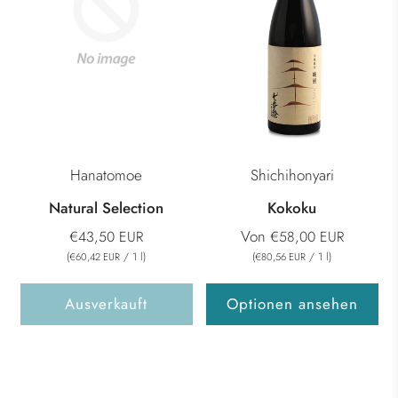
Hanatomoe
Shichihonyari
Natural Selection
Kokoku
Von
€43,50 EUR
€58,00 EUR
(
/
1
l
)
(
/
1
l
)
€60,42 EUR
€80,56 EUR
Ausverkauft
Optionen ansehen