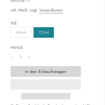
(
/
l
)
€50,83 EUR
inkl. MwSt. zzgl.
Versandkosten
SIZE
300ml
720ml
MENGE
W
In den Einkaufswagen
i
r
d
g
e