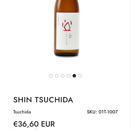
SHIN TSUCHIDA
Tsuchida
SKU:
01T-1007
Sonderpreis
Normaler
€36,60 EUR
Preis