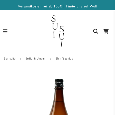
Versandkostenfrei ab 150€ | Finde uns auf Wolt
Startseite
›
Erdig & Umami
›
Shin Tsuchida