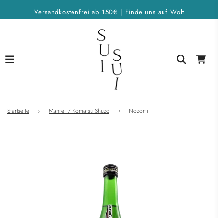
Versandkostenfrei ab 150€ | Finde uns auf Wolt
Startseite
›
Manrei / Komatsu Shuzo
›
Nozomi