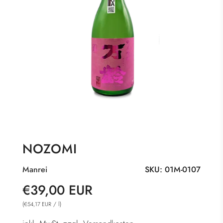
NOZOMI
Manrei
SKU:
01M-0107
Sonderpreis
Normaler
€39,00 EUR
Preis
(
/
l
)
€54,17 EUR