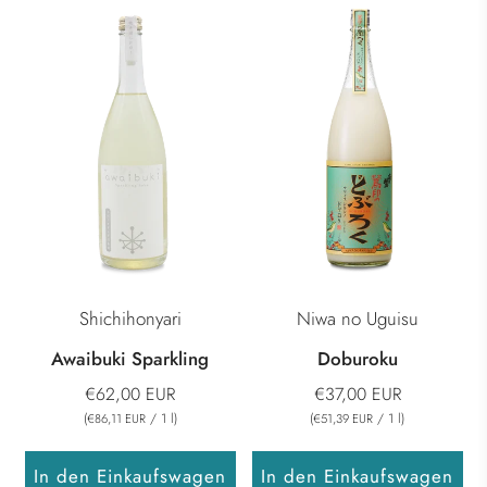
Shichihonyari
Niwa no Uguisu
Awaibuki Sparkling
Doburoku
€62,00 EUR
€37,00 EUR
(
/
1
l
)
(
/
1
l
)
€86,11 EUR
€51,39 EUR
In den Einkaufswagen
In den Einkaufswagen