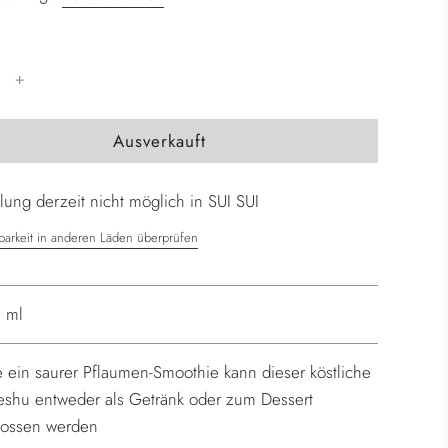
W
Ausverkauft
i
r
ung derzeit nicht möglich in SUI SUI
d
g
barkeit in anderen Läden überprüfen
e
l
a
 ml
d
e
 ein saurer Pflaumen-Smoothie kann dieser köstliche
n
shu entweder als Getränk oder zum Dessert
.
ossen werden
.