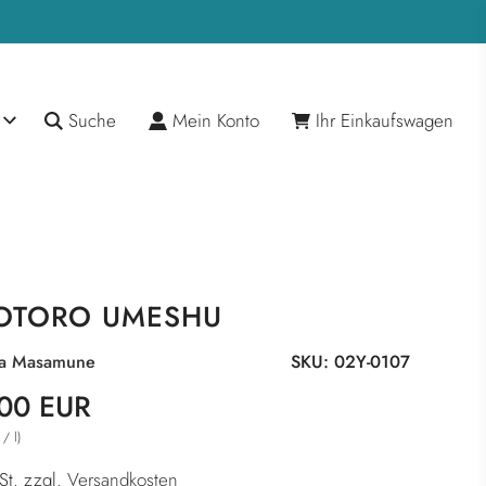
Suche
Mein Konto
Ihr Einkaufswagen
OTORO UMESHU
ta Masamune
SKU:
02Y-0107
reis
r
00 EUR
/
l
)
St. zzgl.
Versandkosten