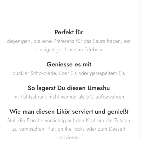
Perfekt für
diejenigen, die eine Präferenz für das Saure haben; ein
einzigartiges Umeshu-Erlebnis
Geniesse es mit
dunkler Schokolade, über Eis oder geraspeltem Eis
So lagerst Du diesen Umeshu
Im Kühlschrank nicht wärmer als 5°C aufbewahren
Wie man diesen Likör serviert und genießt
Stell die Flasche vorsichtig auf den Kopf um die Zutaten
zu vermischen. Pur, on the rocks oder zum Dessert
servieren