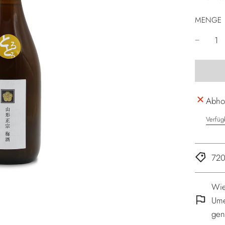
MENGE
Abhol
Verfüg
720
Wie
Ume
gen