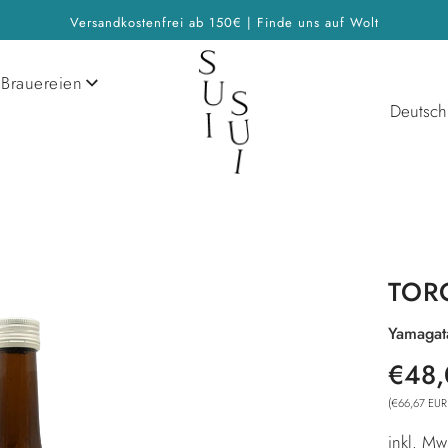
Versandkostenfrei ab 150€ | Finde uns auf Wolt
Brauereien
Deutsch
TOR
Yamaga
Sonderp
Normale
€48,
Preis
(
€66,67 EUR
inkl. Mw