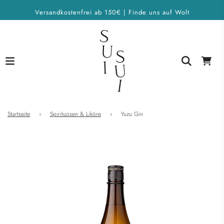
Versandkostenfrei ab 150€ | Finde uns auf Wolt
Startseite
›
Spirituosen & Liköre
›
Yuzu Gin