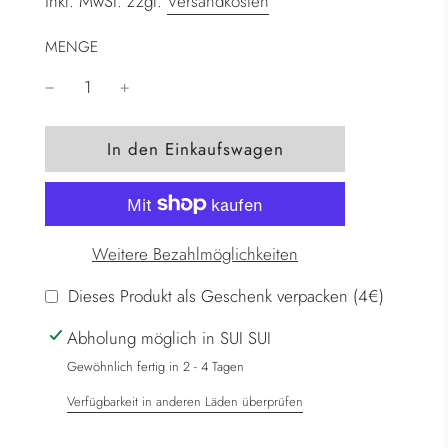
inkl. MwSt. zzgl.
Versandkosten
MENGE
W
In den Einkaufswagen
i
r
d
g
Weitere Bezahlmöglichkeiten
e
l
Dieses Produkt als Geschenk verpacken (4€)
a
Abholung möglich in SUI SUI
d
e
Gewöhnlich fertig in 2 - 4 Tagen
n
Verfügbarkeit in anderen Läden überprüfen
.
.