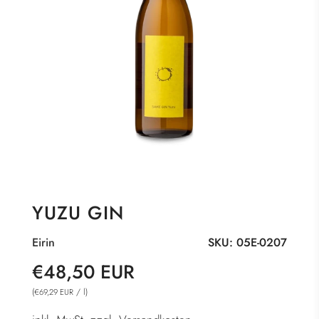
YUZU GIN
Eirin
SKU:
05E-0207
Sonderpreis
Normaler
€48,50 EUR
Preis
(
/
l
)
€69,29 EUR