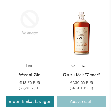
Eirin
Osuzuyama
Wasabi Gin
Osuzu Malt "Cedar"
€48,50 EUR
€330,00 EUR
(
/
1
l
)
(
/
1
l
)
€69,29 EUR
€471,43 EUR
In den Einkaufswagen
Ausverkauft