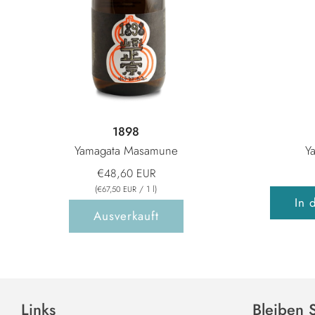
1898
Yamagata Masamune
Y
€48,60 EUR
(
/
1
l
)
€67,50 EUR
In 
Ausverkauft
Links
Bleiben 