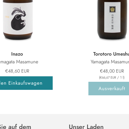
Inazo
Torotoro Umesh
amagata Masamune
Yamagata Masamu
€48,60 EUR
€48,00 EUR
(
/
1
l
)
€66,67 EUR
den Einkaufswagen
Ausverkauft
Sie auf dem
Unser Laden