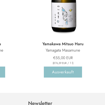
u
Yamakawa Mitsuo Haru
ne
Yamagata Masamune
€55,00 EUR
(
/
1
l
)
€76,39 EUR
Ausverkauft
Newsletter