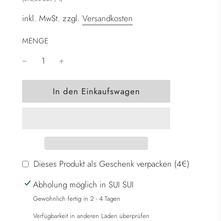
inkl. MwSt. zzgl.
Versandkosten
MENGE
W
In den Einkaufswagen
i
r
d
g
e
l
Dieses Produkt als Geschenk verpacken (4€)
a
Abholung möglich in SUI SUI
d
e
Gewöhnlich fertig in 2 - 4 Tagen
n
Verfügbarkeit in anderen Läden überprüfen