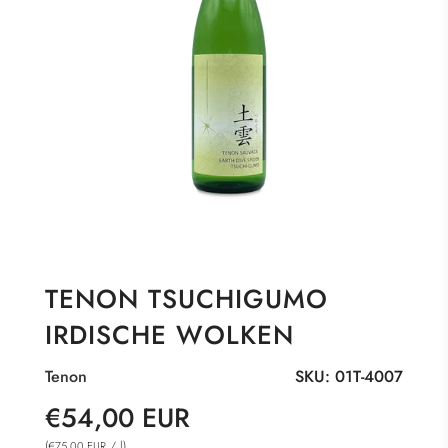
TENON TSUCHIGUMO
IRDISCHE WOLKEN
Tenon
SKU:
01T-4007
Sonderpreis
Normaler
€54,00 EUR
Preis
(
/
l
)
€75,00 EUR