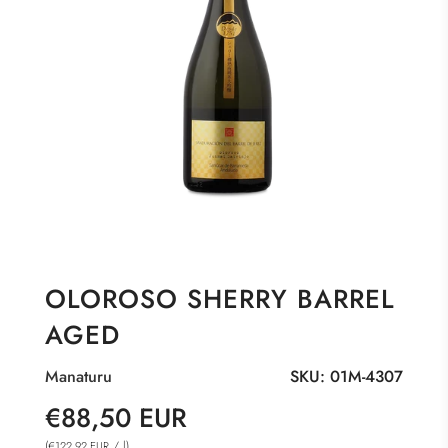
OLOROSO SHERRY BARREL
AGED
Manaturu
SKU:
01M-4307
Sonderpreis
Normaler
€88,50 EUR
Preis
(
/
l
)
€122,92 EUR