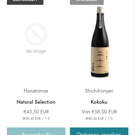
Hanatomoe
Shichihonyari
Natural Selection
Kokoku
Von
€43,50 EUR
€58,00 EUR
(
/
1
l
)
(
/
1
l
)
€60,42 EUR
€80,56 EUR
Ausverkauft
Optionen ansehen