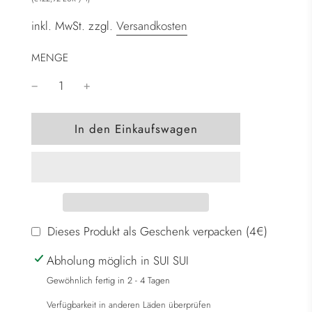
inkl. MwSt. zzgl.
Versandkosten
MENGE
W
In den Einkaufswagen
i
r
d
g
e
l
Dieses Produkt als Geschenk verpacken (4€)
a
Abholung möglich in SUI SUI
d
e
Gewöhnlich fertig in 2 - 4 Tagen
n
Verfügbarkeit in anderen Läden überprüfen