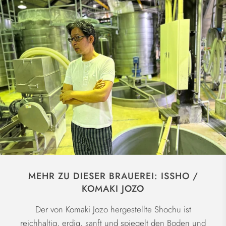
MEHR ZU DIESER BRAUEREI: ISSHO /
KOMAKI JOZO
Der von Komaki Jozo hergestellte Shochu ist
reichhaltig, erdig, sanft und spiegelt den Boden und