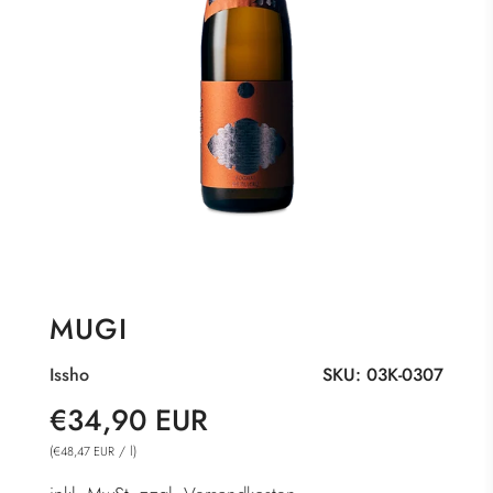
MUGI
Issho
SKU:
03K-0307
Sonderpreis
Normaler
€34,90 EUR
Preis
(
/
l
)
€48,47 EUR