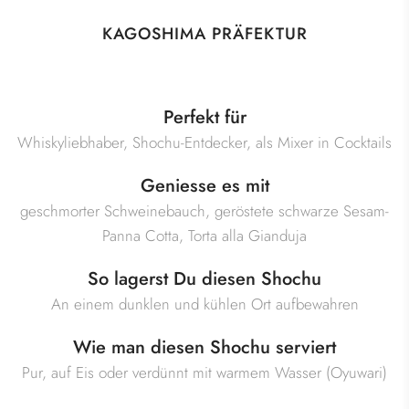
KAGOSHIMA PRÄFEKTUR
Perfekt für
Whiskyliebhaber, Shochu-Entdecker, als Mixer in Cocktails
Geniesse es mit
geschmorter Schweinebauch, geröstete schwarze Sesam-
Panna Cotta, Torta alla Gianduja
So lagerst Du diesen Shochu
An einem dunklen und kühlen Ort aufbewahren
Wie man diesen Shochu serviert
Pur, auf Eis oder verdünnt mit warmem Wasser (Oyuwari)