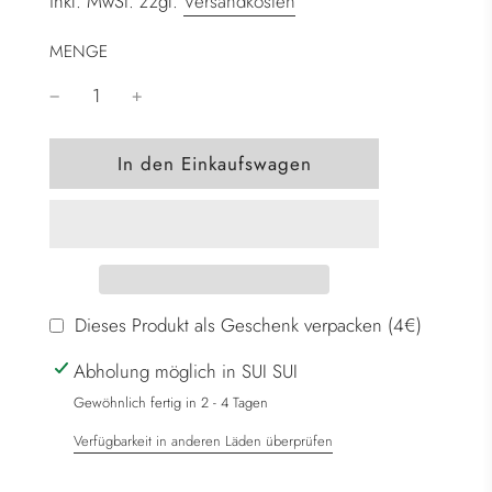
inkl. MwSt. zzgl.
Versandkosten
MENGE
W
In den Einkaufswagen
i
r
d
g
e
l
Dieses Produkt als Geschenk verpacken (4€)
a
Abholung möglich in SUI SUI
d
e
Gewöhnlich fertig in 2 - 4 Tagen
n
Verfügbarkeit in anderen Läden überprüfen
.
.