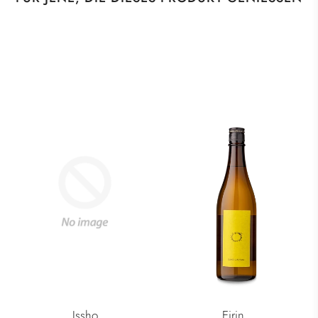
Issho
Eirin