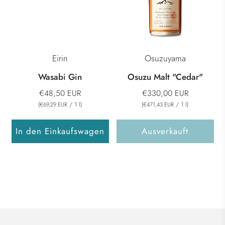
Eirin
Osuzuyama
Wasabi Gin
Osuzu Malt "Cedar"
€48,50 EUR
€330,00 EUR
(
/
1
l
)
(
/
1
l
)
€69,29 EUR
€471,43 EUR
In den Einkaufswagen
Ausverkauft