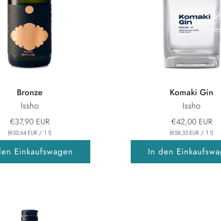
Bronze
Komaki Gin
Issho
Issho
€37,90 EUR
€42,00 EUR
(
/
1
l
)
(
/
1
l
)
€52,64 EUR
€58,33 EUR
den Einkaufswagen
In den Einkaufsw