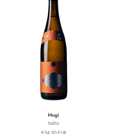
Mugi
Issho
€34,90 EUR