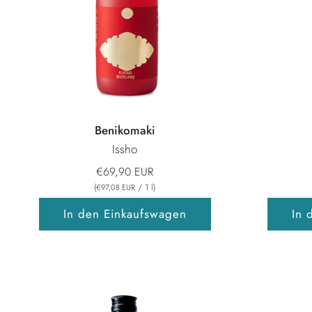
Benikomaki
Issho
€69,90 EUR
(
/
1
l
)
€97,08 EUR
In den Einkaufswagen
In 