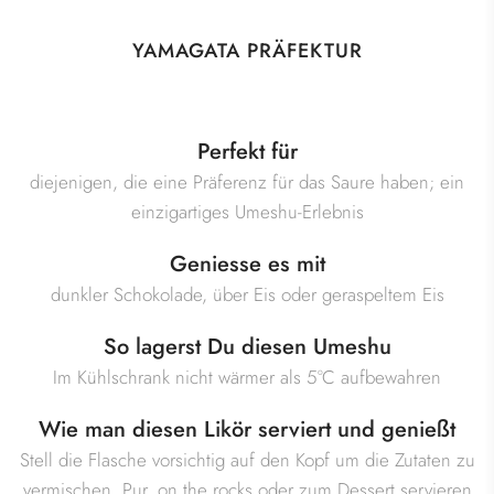
YAMAGATA PRÄFEKTUR
Perfekt für
diejenigen, die eine Präferenz für das Saure haben; ein
einzigartiges Umeshu-Erlebnis
Geniesse es mit
dunkler Schokolade, über Eis oder geraspeltem Eis
So lagerst Du diesen Umeshu
Im Kühlschrank nicht wärmer als 5°C aufbewahren
Wie man diesen Likör serviert und genießt
Stell die Flasche vorsichtig auf den Kopf um die Zutaten zu
vermischen. Pur, on the rocks oder zum Dessert servieren