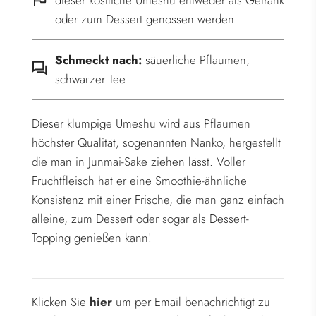
dieser köstliche Umeshu entweder als Getränk
.
oder zum Dessert genossen werden
.
.
Schmeckt nach:
säuerliche Pflaumen,
schwarzer Tee
Dieser klumpige Umeshu wird aus Pflaumen
höchster Qualität, sogenannten Nanko, hergestellt
die man in Junmai-Sake ziehen lässt. Voller
Fruchtfleisch hat er eine Smoothie-ähnliche
Konsistenz mit einer Frische, die man ganz einfach
alleine, zum Dessert oder sogar als Dessert-
Topping genießen kann!
Klicken Sie
hier
um per Email benachrichtigt zu