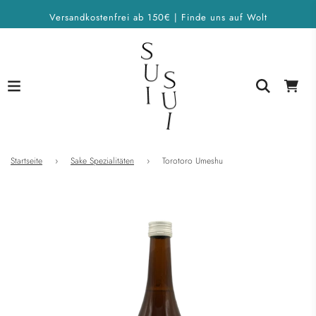
Versandkostenfrei ab 150€ | Finde uns auf Wolt
Startseite
›
Sake Spezialitäten
›
Torotoro Umeshu