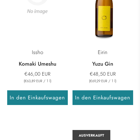
Issho
Eirin
Komaki Umeshu
Yuzu Gin
€46,00 EUR
€48,50 EUR
(
/
1
l
)
(
/
1
l
)
€63,89 EUR
€69,29 EUR
In den Einkaufswagen
In den Einkaufswagen
AUSVERKAUFT