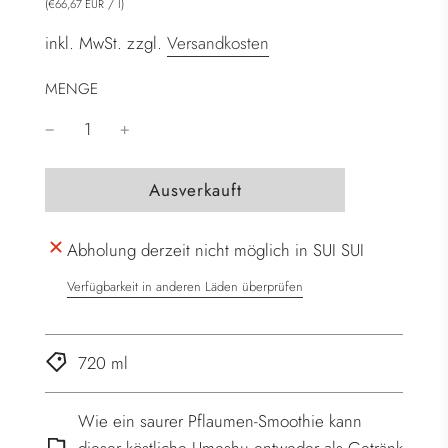
(
/
l
)
€66,67 EUR
inkl. MwSt. zzgl.
Versandkosten
MENGE
W
Ausverkauft
i
r
Abholung derzeit nicht möglich in SUI SUI
d
g
Verfügbarkeit in anderen Läden überprüfen
e
l
a
720 ml
d
e
Wie ein saurer Pflaumen-Smoothie kann
n