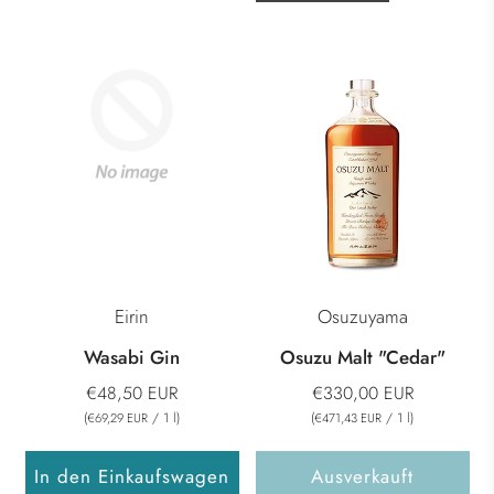
Eirin
Osuzuyama
Wasabi Gin
Osuzu Malt "Cedar"
€48,50 EUR
€330,00 EUR
(
/
1
l
)
(
/
1
l
)
€69,29 EUR
€471,43 EUR
In den Einkaufswagen
Ausverkauft