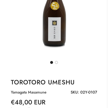
TOROTORO UMESHU
Yamagata Masamune
SKU:
02Y-0107
Sonderpreis
Normaler
€48,00 EUR
Preis