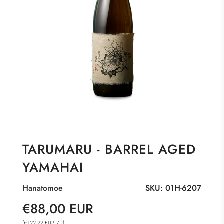
TARUMARU - BARREL AGED
YAMAHAI
Hanatomoe
SKU:
01H-6207
Sonderpreis
Normaler
€88,00 EUR
Preis
(
/
l
)
€122,22 EUR