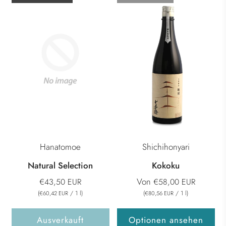
Hanatomoe
Shichihonyari
Natural Selection
Kokoku
Von
€43,50 EUR
€58,00 EUR
(
/
1
l
)
(
/
1
l
)
€60,42 EUR
€80,56 EUR
Ausverkauft
Optionen ansehen