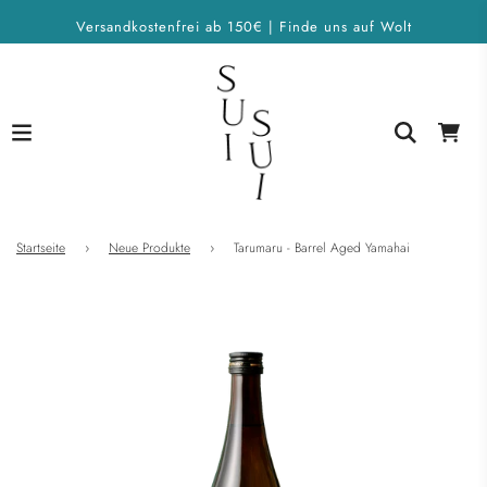
Versandkostenfrei ab 150€ | Finde uns auf Wolt
Startseite
›
Neue Produkte
›
Tarumaru - Barrel Aged Yamahai