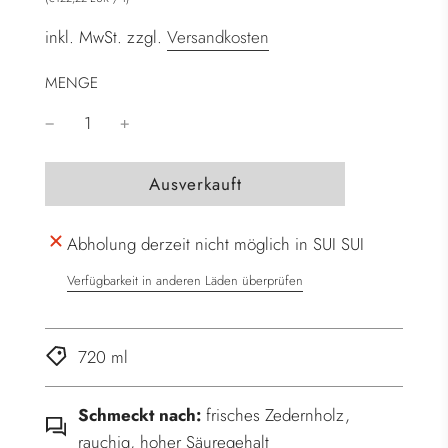
inkl. MwSt. zzgl.
Versandkosten
MENGE
W
Ausverkauft
i
r
Abholung derzeit nicht möglich in SUI SUI
d
g
Verfügbarkeit in anderen Läden überprüfen
e
l
a
720 ml
d
e
Schmeckt nach:
frisches Zedernholz,
n
rauchig, hoher Säuregehalt
.