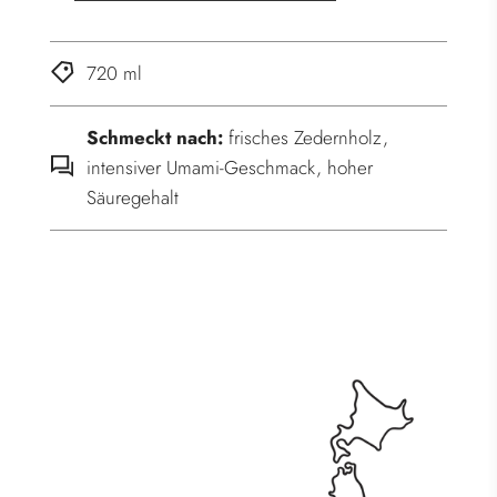
n
.
720 ml
.
.
Schmeckt nach:
frisches Zedernholz,
intensiver Umami-Geschmack, hoher
Säuregehalt