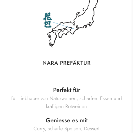
NARA PREFÄKTUR
Perfekt für
für Liebhaber von Naturweinen, scharfem Essen und
kräftigen Rotweinen
Geniesse es mit
Curry, scharfe Speisen, Dessert