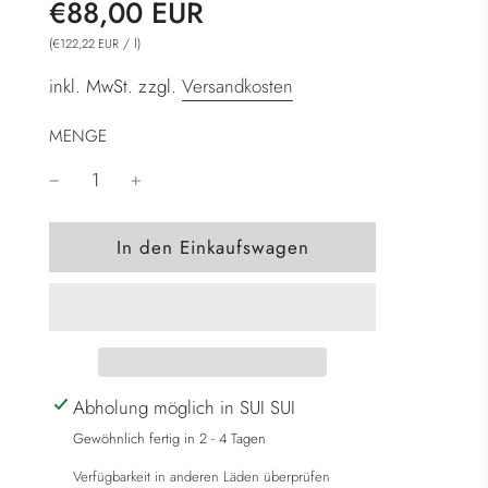
Sonderpreis
Normaler
€88,00 EUR
Preis
(
/
l
)
€122,22 EUR
inkl. MwSt. zzgl.
Versandkosten
MENGE
W
In den Einkaufswagen
i
r
d
g
e
l
Abholung möglich in SUI SUI
a
Gewöhnlich fertig in 2 - 4 Tagen
d
Verfügbarkeit in anderen Läden überprüfen
e