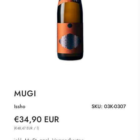
MUGI
Issho
SKU:
03K-0307
Sonderpreis
Normaler
€34,90 EUR
Preis
(
/
l
)
€48,47 EUR