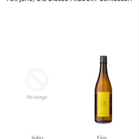
Issho
Eirin