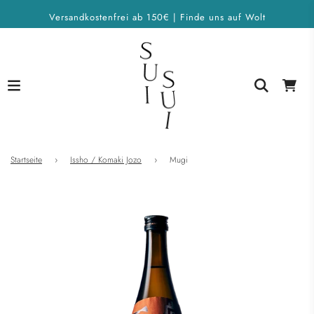
Versandkostenfrei ab 150€ | Finde uns auf Wolt
Startseite
›
Issho / Komaki Jozo
›
Mugi