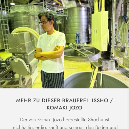
MEHR ZU DIESER BRAUEREI: ISSHO /
KOMAKI JOZO
Der von Komaki Jozo hergestellte Shochu ist
reichhaltig, erdig, sanft und spiegelt den Boden und