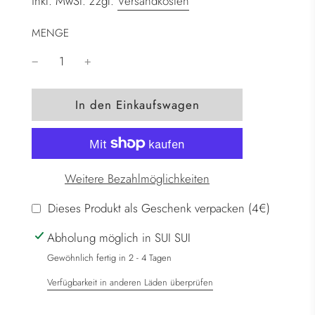
inkl. MwSt. zzgl.
Versandkosten
MENGE
W
In den Einkaufswagen
i
r
d
g
Weitere Bezahlmöglichkeiten
e
l
Dieses Produkt als Geschenk verpacken (4€)
a
Abholung möglich in SUI SUI
d
e
Gewöhnlich fertig in 2 - 4 Tagen
n
Verfügbarkeit in anderen Läden überprüfen
.
.