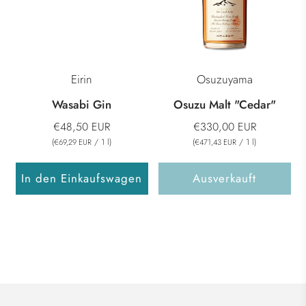
Eirin
Osuzuyama
Wasabi Gin
Osuzu Malt "Cedar"
€48,50 EUR
€330,00 EUR
(
/
1
l
)
(
/
1
l
)
€69,29 EUR
€471,43 EUR
In den Einkaufswagen
Ausverkauft