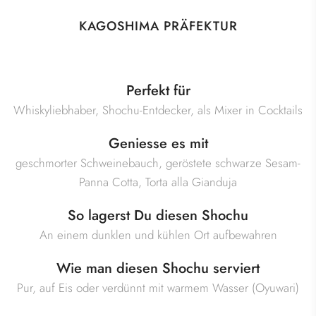
KAGOSHIMA PRÄFEKTUR
Perfekt für
Whiskyliebhaber, Shochu-Entdecker, als Mixer in Cocktails
Geniesse es mit
geschmorter Schweinebauch, geröstete schwarze Sesam-
Panna Cotta, Torta alla Gianduja
So lagerst Du diesen Shochu
An einem dunklen und kühlen Ort aufbewahren
Wie man diesen Shochu serviert
Pur, auf Eis oder verdünnt mit warmem Wasser (Oyuwari)