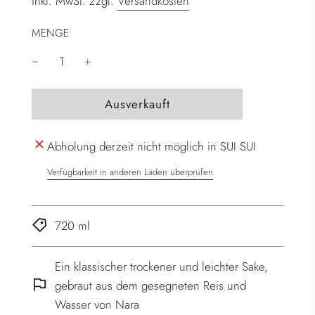
inkl. MwSt. zzgl.
Versandkosten
MENGE
W
Ausverkauft
i
r
Abholung derzeit nicht möglich in SUI SUI
d
g
Verfügbarkeit in anderen Läden überprüfen
e
l
a
720 ml
d
e
Ein klassischer trockener und leichter Sake,
n
gebraut aus dem gesegneten Reis und
.
Wasser von Nara
.