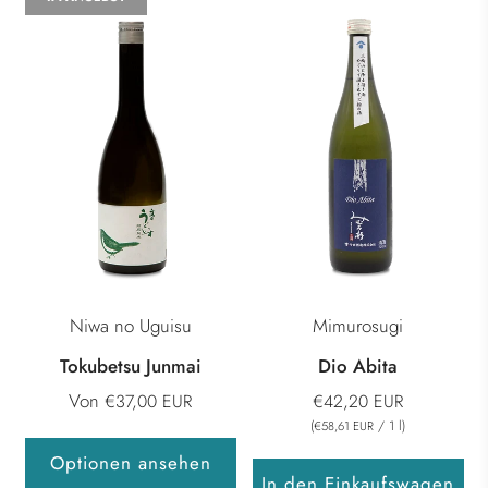
Niwa no Uguisu
Mimurosugi
Tokubetsu Junmai
Dio Abita
Von
€37,00 EUR
€42,20 EUR
(
/
1
l
)
€58,61 EUR
Optionen ansehen
In den Einkaufswagen