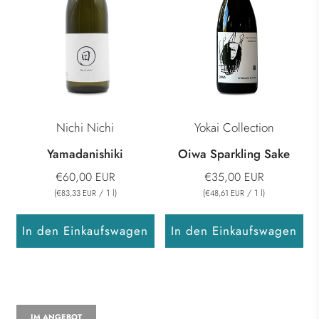
Nichi Nichi
Yokai Collection
Yamadanishiki
Oiwa Sparkling Sake
€60,00 EUR
€35,00 EUR
(
/
1
l
)
(
/
1
l
)
€83,33 EUR
€48,61 EUR
In den Einkaufswagen
In den Einkaufswagen
IM ANGEBOT