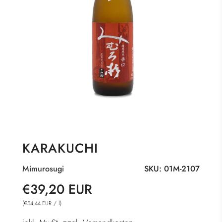
KARAKUCHI
Mimurosugi
SKU:
01M-2107
Sonderpreis
Normaler
€39,20 EUR
Preis
(
/
l
)
€54,44 EUR