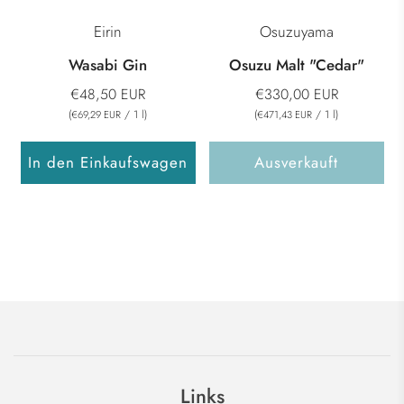
Eirin
Osuzuyama
Wasabi Gin
Osuzu Malt "Cedar"
€48,50 EUR
€330,00 EUR
(
/
1
l
)
(
/
1
l
)
€69,29 EUR
€471,43 EUR
In den Einkaufswagen
Ausverkauft
Links