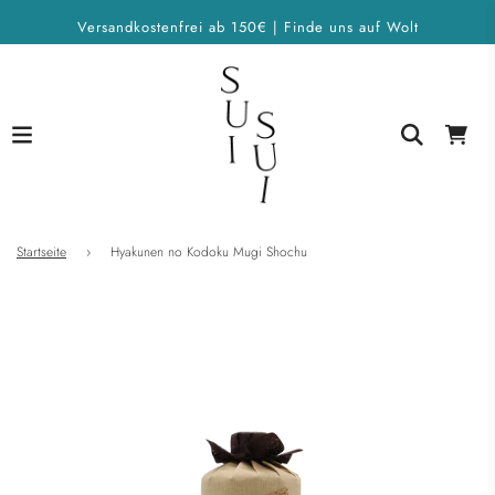
Versandkostenfrei ab 150€ | Finde uns auf Wolt
Startseite
›
Hyakunen no Kodoku Mugi Shochu