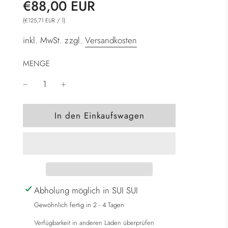
Sonderpreis
Normaler
€88,00 EUR
Preis
(
/
l
)
€125,71 EUR
inkl. MwSt. zzgl.
Versandkosten
MENGE
W
In den Einkaufswagen
i
r
d
g
e
l
Abholung möglich in SUI SUI
a
Gewöhnlich fertig in 2 - 4 Tagen
d
Verfügbarkeit in anderen Läden überprüfen
e