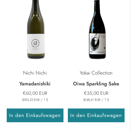
Nichi Nichi
Yokai Collection
Yamadanishiki
Oiwa Sparkling Sake
€60,00 EUR
€35,00 EUR
(
/
1
l
)
(
/
1
l
)
€83,33 EUR
€48,61 EUR
In den Einkaufswagen
In den Einkaufswagen