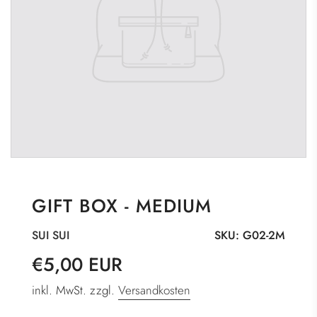
GIFT BOX - MEDIUM
SUI SUI
SKU:
G02-2M
Sonderpreis
Normaler
€5,00 EUR
Preis
inkl. MwSt. zzgl.
Versandkosten