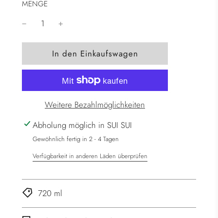
MENGE
W
In den Einkaufswagen
i
r
d
g
Weitere Bezahlmöglichkeiten
e
l
Abholung möglich in SUI SUI
a
Gewöhnlich fertig in 2 - 4 Tagen
d
Verfügbarkeit in anderen Läden überprüfen
e
n
.
720 ml
.
.