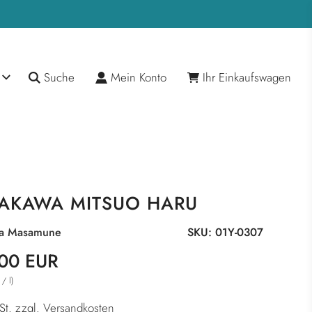
Suche
Mein Konto
Ihr Einkaufswagen
AKAWA MITSUO HARU
ta Masamune
SKU:
01Y-0307
reis
r
00 EUR
/
l
)
St. zzgl.
Versandkosten