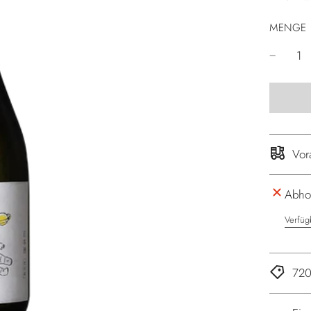
MENGE
Vor
Abhol
Verfüg
720