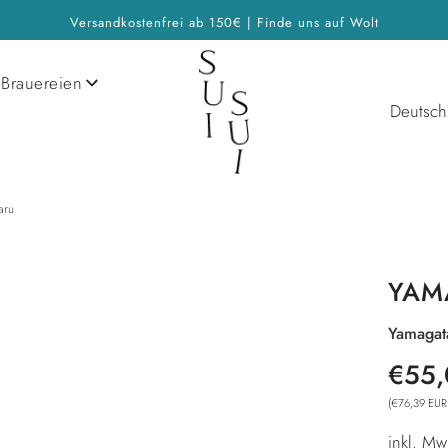
Versandkostenfrei ab 150€ | Finde uns auf Wolt
Brauereien
Deutsch
aru
YAM
Yamaga
Sonderp
Normale
€55,
Preis
(
€76,39 EUR
inkl. Mw