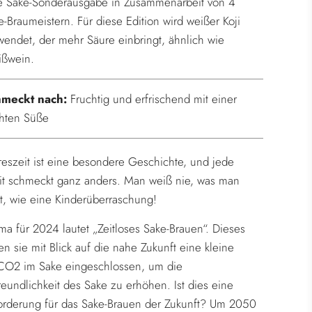
e Sake-Sonderausgabe in Zusammenarbeit von 4
.
e-Braumeistern. Für diese Edition wird weißer Koji
wendet, der mehr Säure einbringt, ähnlich wie
ßwein.
hmeckt nach:
Fruchtig und erfrischend mit einer
chten Süße
reszeit ist eine besondere Geschichte, und jede
eit schmeckt ganz anders. Man weiß nie, was man
, wie eine Kinderüberraschung!
a für 2024 lautet „Zeitloses Sake-Brauen“. Dieses
n sie mit Blick auf die nahe Zukunft eine kleine
O2 im Sake eingeschlossen, um die
eundlichkeit des Sake zu erhöhen. Ist dies eine
orderung für das Sake-Brauen der Zukunft? Um 2050