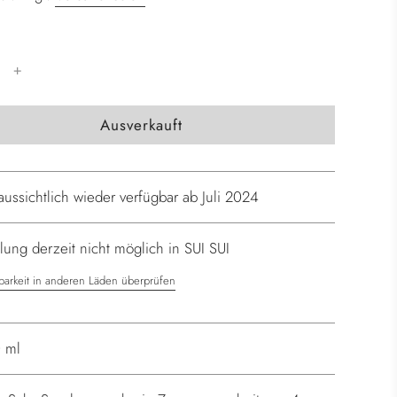
W
Ausverkauft
i
r
d
aussichtlich wieder verfügbar ab Juli 2024
g
e
ung derzeit nicht möglich in SUI SUI
l
a
barkeit in anderen Läden überprüfen
d
e
n
 ml
.
.