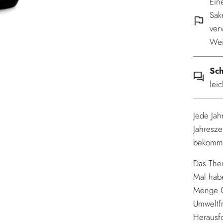
Ein
Sak
ver
Wei
Sc
lei
Jede Jah
Jahresz
bekommt
Das Them
Mal habe
Menge C
Umweltfr
Herausf