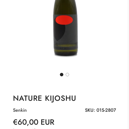
NATURE KIJOSHU
Senkin
SKU:
01S-2807
Sonderpreis
Normaler
€60,00 EUR
Preis