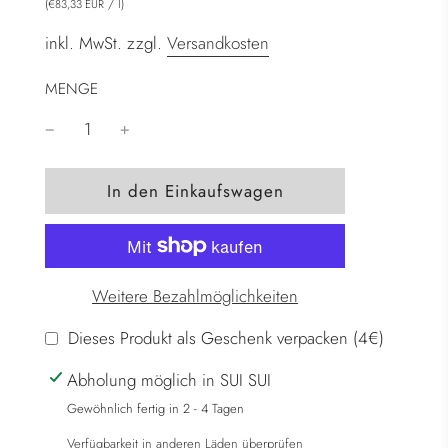
(
/
l
)
€83,33 EUR
inkl. MwSt. zzgl.
Versandkosten
MENGE
W
In den Einkaufswagen
i
r
d
g
Weitere Bezahlmöglichkeiten
e
l
Dieses Produkt als Geschenk verpacken (4€)
a
Abholung möglich in SUI SUI
d
e
Gewöhnlich fertig in 2 - 4 Tagen
n
Verfügbarkeit in anderen Läden überprüfen