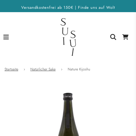
Versandkostenfrei ab 150€ | Finde uns auf Wolt
Startseite
›
Natürlicher Sake
›
Nature Kijoshu