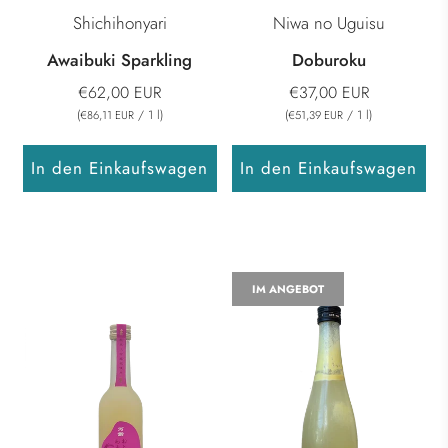
Shichihonyari
Niwa no Uguisu
Awaibuki Sparkling
Doburoku
€62,00 EUR
€37,00 EUR
(
/
1
l
)
(
/
1
l
)
€86,11 EUR
€51,39 EUR
In den Einkaufswagen
In den Einkaufswagen
IM ANGEBOT