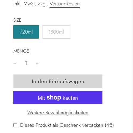
inkl. MwSt. zzgl.
Versandkosten
SIZE
720ml
1800ml
MENGE
W
In den Einkaufswagen
i
r
d
g
Weitere Bezahlmöglichkeiten
e
l
Dieses Produkt als Geschenk verpacken (4€)
a