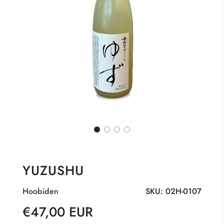
YUZUSHU
Hoobiden
SKU:
02H-0107
Sonderpreis
Normaler
€47,00 EUR
Preis