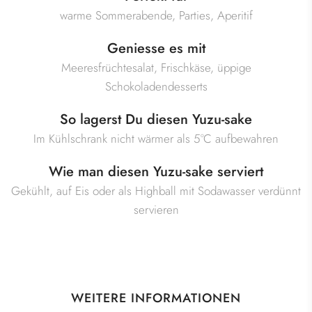
warme Sommerabende, Parties, Aperitif
Geniesse es mit
Meeresfrüchtesalat, Frischkäse, üppige
Schokoladendesserts
So lagerst Du diesen Yuzu-sake
Im Kühlschrank nicht wärmer als 5°C aufbewahren
Wie man diesen Yuzu-sake serviert
Gekühlt, auf Eis oder als Highball mit Sodawasser verdünnt
servieren
WEITERE INFORMATIONEN