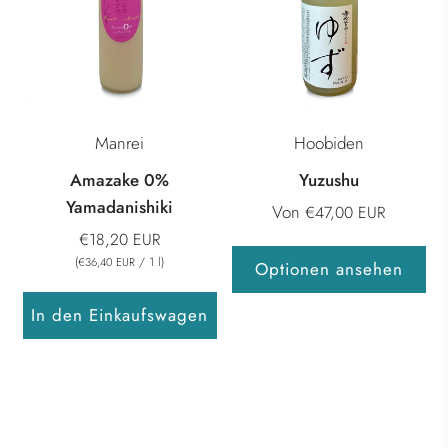
Manrei
Hoobiden
Amazake 0%
Yuzushu
Yamadanishiki
Von
€47,00 EUR
€18,20 EUR
(
/
1
l
)
€36,40 EUR
Optionen ansehen
In den Einkaufswagen