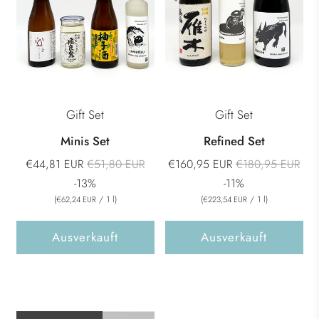
Gift Set
Gift Set
Minis Set
Refined Set
Normaler
Normaler
€44,81 EUR
€51,80 EUR
€160,95 EUR
€180,95 EUR
Preis
Preis
-13%
-11%
(
/
1
l
)
(
/
1
l
)
€62,24 EUR
€223,54 EUR
Ausverkauft
Ausverkauft