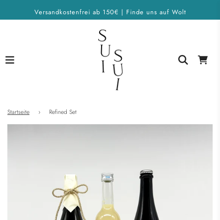
Versandkostenfrei ab 150€ | Finde uns auf Wolt
Startseite
›
Refined Set