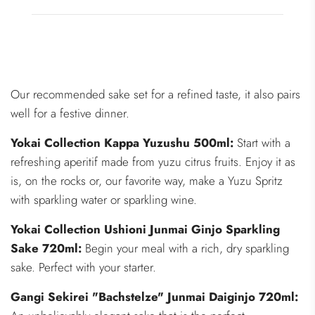
n
.
.
.
Our recommended sake set for a refined taste, it also pairs
well for a festive dinner.
Yokai Collection Kappa Yuzushu 500ml:
Start with a
refreshing aperitif made from yuzu citrus fruits. Enjoy it as
is, on the rocks or, our favorite way, make a Yuzu Spritz
with sparkling water or sparkling wine.
Yokai Collection Ushioni Junmai Ginjo Sparkling
Sake 720ml:
Begin your meal with a rich, dry sparkling
sake. Perfect with your starter.
Gangi Sekirei "Bachstelze" Junmai Daiginjo 720ml
: