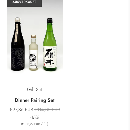
AUSVERKAUFT
Gift Set
Dinner Pairing Set
Normaler
€97,36 EUR
€114,35 EUR
Preis
-15%
(
/
1
l
)
€135,22 EUR