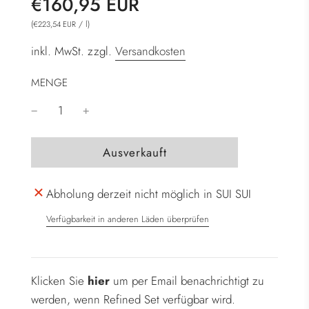
€160,95 EUR
(
/
l
)
€223,54 EUR
inkl. MwSt. zzgl.
Versandkosten
MENGE
W
Ausverkauft
i
r
Abholung derzeit nicht möglich in SUI SUI
d
g
Verfügbarkeit in anderen Läden überprüfen
e
l
a
Klicken Sie
hier
um per Email benachrichtigt zu
d
werden, wenn Refined Set verfügbar wird.
e