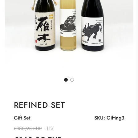
REFINED SET
Gift Set
SKU:
Gifting3
Sonderpreis
Normaler
-
11%
€180,95 EUR
Preis