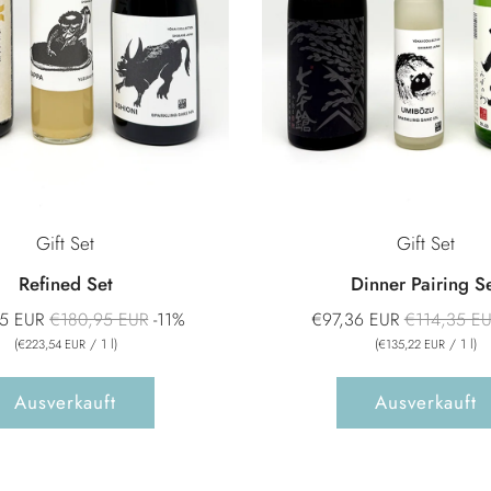
Gift Set
Gift Set
Refined Set
Dinner Pairing S
Normaler
Normaler
5 EUR
€180,95 EUR
-11%
€97,36 EUR
€114,35 E
Preis
Preis
(
/
1
l
)
(
/
1
l
)
€223,54 EUR
€135,22 EUR
Ausverkauft
Ausverkauft