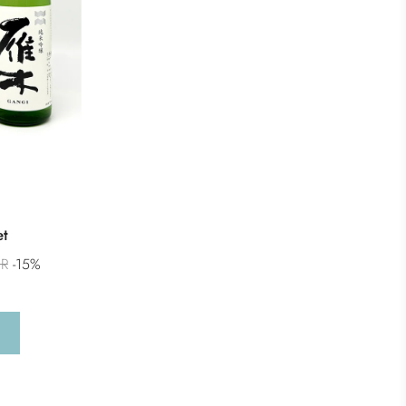
et
UR
-15%