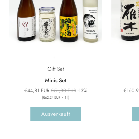
Gift Set
Minis Set
Normaler
€44,81 EUR
€51,80 EUR
-13%
€160,9
Preis
(
/
1
l
)
€62,24 EUR
Ausverkauft