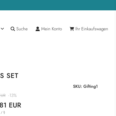
Suche
Mein Konto
Ihr Einkaufswagen
S SET
SKU:
Gifting1
reis
Normaler
-
13%
EUR
Preis
81 EUR
/
l
)