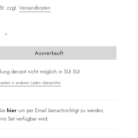
St. zzgl.
Versandkosten
W
Ausverkauft
i
r
ung derzeit nicht möglich in SUI SUI
d
g
barkeit in anderen Läden überprüfen
e
l
a
 Sie
hier
um per Email benachrichtigt zu werden,
d
is Set verfügbar wird.
e
n
.