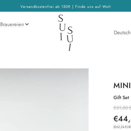
Versandkostenfrei ab 150€ | Finde uns auf Wolt
Brauereien
Deutsch
MINI
Gift Set
Sonderp
€51,80 
€44,
(
€62,24 EUR