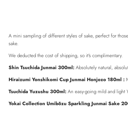
A mini sampling of different styles of sake, perfect for thos
sake.
We deducted the cost of shipping, so it's complimentary.
Shin Tsuchida Junmai 300ml:
Absolutely natural, absolu
Hiraizumi Yonshikomi Cup Junmai Honjozo 180ml
:
Tsuchida Yuzushu 300ml:
An easy-going mild and light
Yokai Collection Umibōzu Sparkling Junmai Sake 20