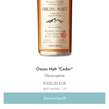
Osuzu Malt "Cedar"
Osuzuyama
€330,00 EUR
(
/
1
l
)
€471,43 EUR
Ausverkauft