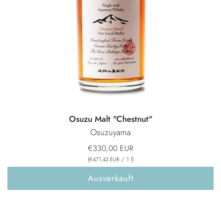
Osuzu Malt "Chestnut"
Osuzuyama
€330,00 EUR
(
/
1
l
)
€471,43 EUR
Ausverkauft