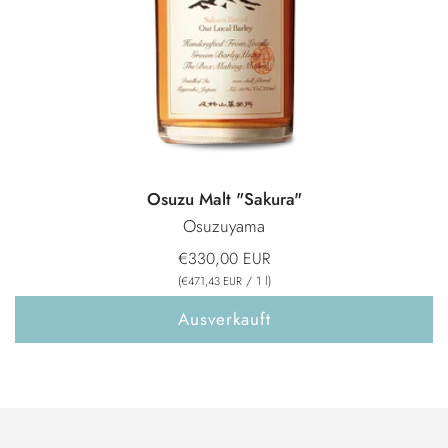
Osuzu Malt "Sakura"
Osuzuyama
€330,00 EUR
(
/
1
l
)
€471,43 EUR
Ausverkauft