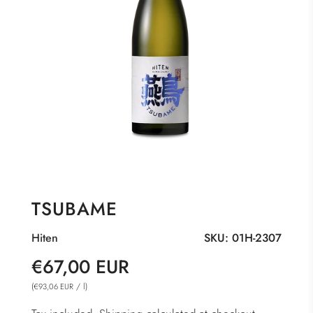
TSUBAME
Hiten
SKU:
01H-2307
Sale
Regular
€67,00 EUR
price
price
(
/
l
)
€93,06 EUR