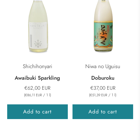
Shichihonyari
Niwa no Uguisu
Awaibuki Sparkling
Doburoku
€62,00 EUR
€37,00 EUR
(
/
1
l
)
(
/
1
l
)
€86,11 EUR
€51,39 EUR
Add to cart
Add to cart