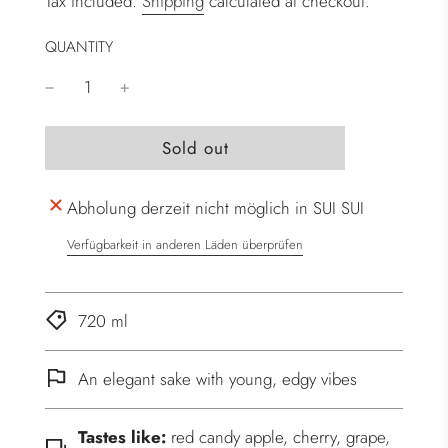
Tax included.
Shipping
calculated at checkout.
QUANTITY
l
Sold out
o
a
Abholung derzeit nicht möglich in SUI SUI
d
i
Verfügbarkeit in anderen Läden überprüfen
n
g
.
720 ml
.
.
An elegant sake with young, edgy vibes
Tastes like:
red candy apple, cherry, grape,