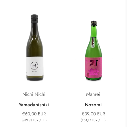
Nichi Nichi
Manrei
Yamadanishiki
Nozomi
€60,00 EUR
€39,00 EUR
(
/
1
l
)
(
/
1
l
)
€83,33 EUR
€54,17 EUR