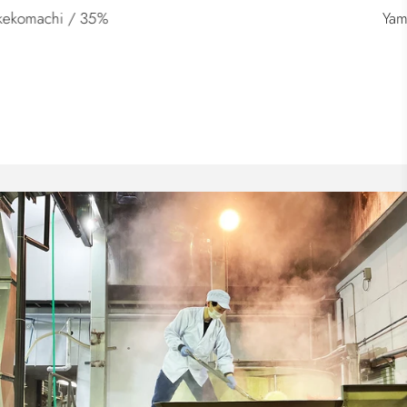
Yamahai Junmai Daiginjo