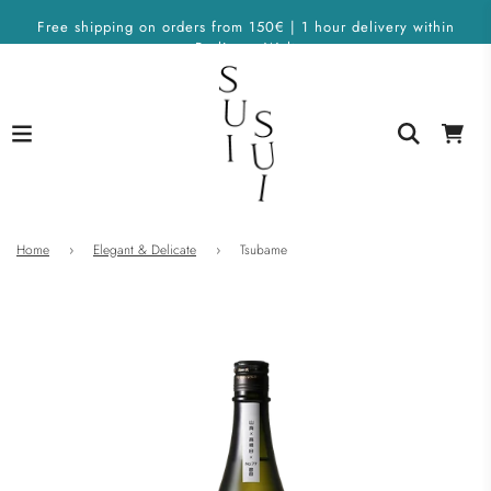
Free shipping on orders from 150€ | 1 hour delivery within
Berlin on Wolt
Home
›
Elegant & Delicate
›
Tsubame