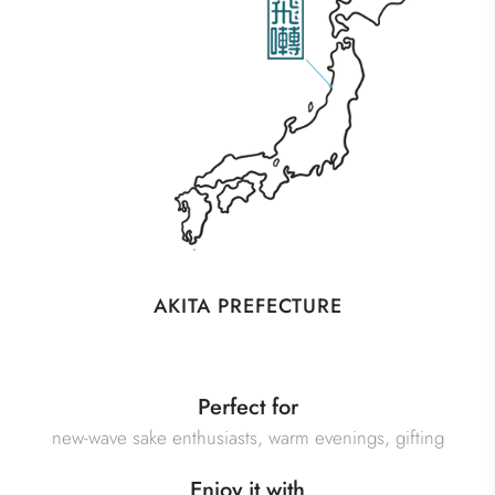
AKITA PREFECTURE
Perfect for
new-wave sake enthusiasts, warm evenings, gifting
Enjoy it with