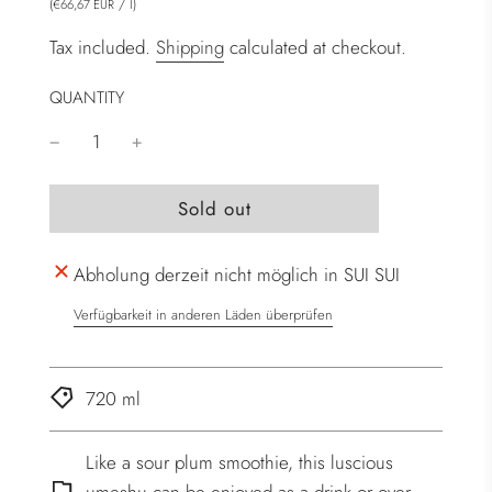
(
/
l
)
€66,67 EUR
Tax included.
Shipping
calculated at checkout.
QUANTITY
l
Sold out
o
a
Abholung derzeit nicht möglich in SUI SUI
d
i
Verfügbarkeit in anderen Läden überprüfen
n
g
.
720 ml
.
.
Like a sour plum smoothie, this luscious