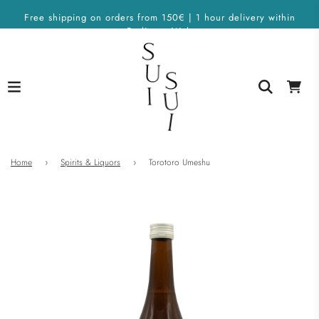
Free shipping on orders from 150€ | 1 hour delivery within
Berlin on Wolt
Home
›
Spirits & Liquors
›
Torotoro Umeshu