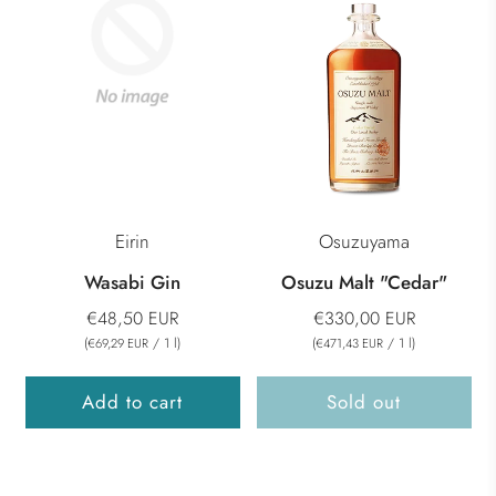
Eirin
Osuzuyama
Wasabi Gin
Osuzu Malt "Cedar"
€48,50 EUR
€330,00 EUR
(
/
1
l
)
(
/
1
l
)
€69,29 EUR
€471,43 EUR
Add to cart
Sold out