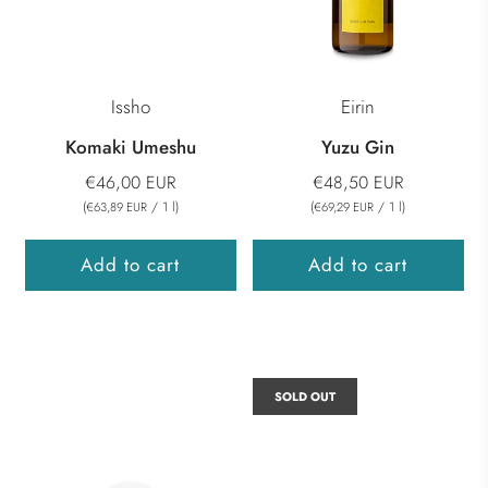
Issho
Eirin
Komaki Umeshu
Yuzu Gin
€46,00 EUR
€48,50 EUR
(
/
1
l
)
(
/
1
l
)
€63,89 EUR
€69,29 EUR
Add to cart
Add to cart
SOLD OUT