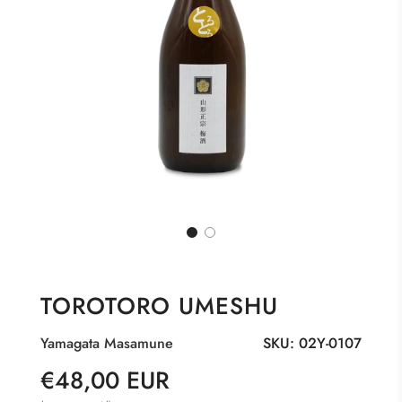
TOROTORO UMESHU
Yamagata Masamune
SKU:
02Y-0107
Sale
Regular
€48,00 EUR
price
price