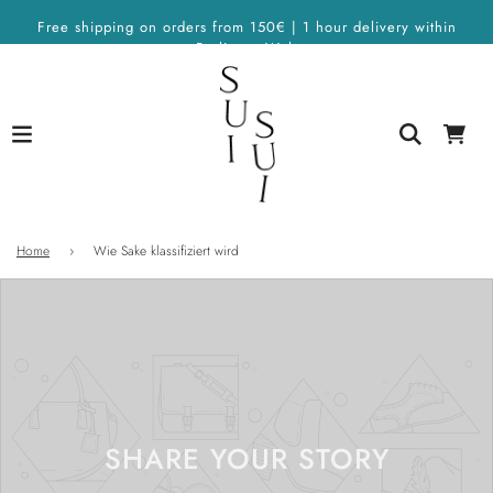
Free shipping on orders from 150€ | 1 hour delivery within
Berlin on Wolt
Home
›
Wie Sake klassifiziert wird
SHARE YOUR STORY